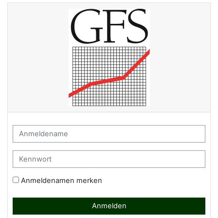
Zum Hauptinhalt
GFS Fernkurse und Informatio
Anmeldename
Kennwort
Anmeldenamen merken
Anmelden